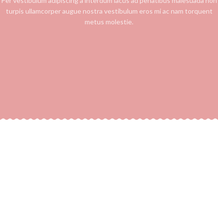
Per vestibulum adipiscing a interdum lacus ad penatibus malesuada non
turpis ullamcorper augue nostra vestibulum eros mi ac nam torquent
metus molestie.