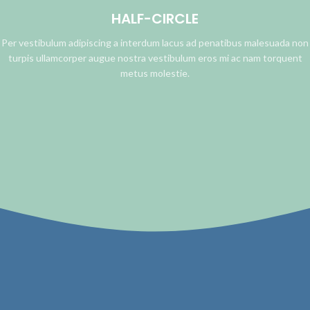
HALF-CIRCLE
Per vestibulum adipiscing a interdum lacus ad penatibus malesuada non
turpis ullamcorper augue nostra vestibulum eros mi ac nam torquent
metus molestie.